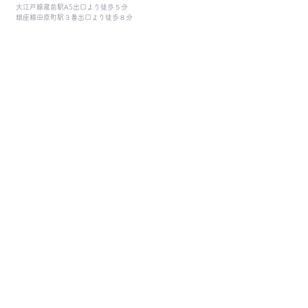
大江戸線蔵前駅A5出口より徒歩５分
​銀座線田原町駅３番出口より徒歩８分
© 2020 vender.,co.ltd