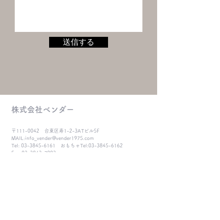
送信する
株式会社ベンダー
〒111-0042 台東区寿1-2-3ATビル5F
MAIL:
info_vender@vender1975.com
Tel:
03-3845-6161
おもちゃTel:
03-3845-6162
Fax:
03-3843-7003
大江戸線蔵前駅A5出口より徒歩５分
​銀座線田原町駅３番出口より徒歩８分