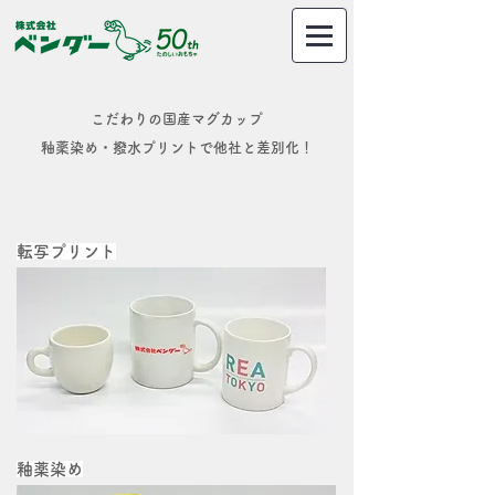
こだわりの国産マグカップ
釉薬染め・撥水プリントで他社と差別化！
転写プリント
​釉薬染め