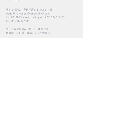
〒111-0042 台東区寿1-2-3ATビル5F
MAIL:
info_vender@vender1975.com
Tel:
03-3845-6161
おもちゃTel:
03-3845-6162
Fax:
03-3843-7003
大江戸線蔵前駅A5出口より徒歩５分
​銀座線田原町駅３番出口より徒歩８分